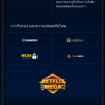
คุณภาพ ควบคู่ไปกับความรับผิด
ชอบต่อสังคมในระยะยาว
การรับรอง และความปลอดภัยโดย: